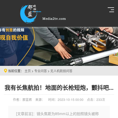
当前位置：
主页
>
专业问答
>
无人机航拍问答
我有长焦航拍！地面的长枪短炮，颤抖吧...
作者：那蓝君
来源：
时间：2023-10-15 00:00
点击：
233次
[文章前言]：镜头焦距为85mm以上的拍照镜头被称