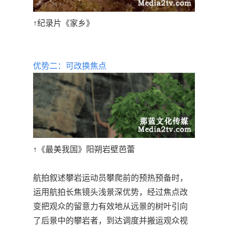
↑纪录片《家乡》
优势二：可改换焦点
↑《最美我国》阳朔岩壁芭蕾
航拍叙述攀岩运动员攀爬前的预热预备时，
运用航拍长焦镜头浅景深优势，经过焦点改
变把观众的留意力有效地从远景的树叶引向
了后景中的攀岩者，到达调度并搬运观众视