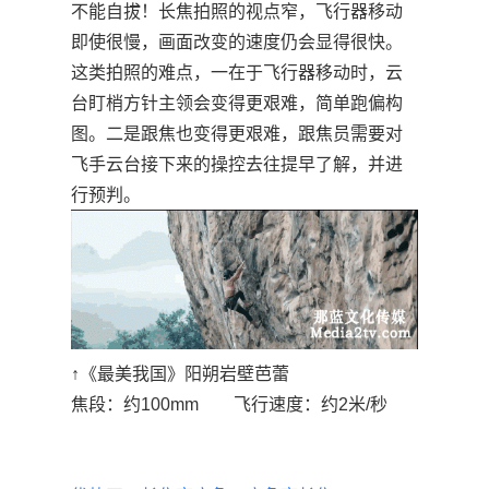
不能自拔！长焦拍照的视点窄，飞行器移动
即使很慢，画面改变的速度仍会显得很快。
这类拍照的难点，一在于飞行器移动时，云
台盯梢方针主领会变得更艰难，简单跑偏构
图。二是跟焦也变得更艰难，跟焦员需要对
飞手云台接下来的操控去往提早了解，并进
行预判。
↑《最美我国》阳朔岩壁芭蕾
焦段：约100mm 飞行速度：约2米/秒