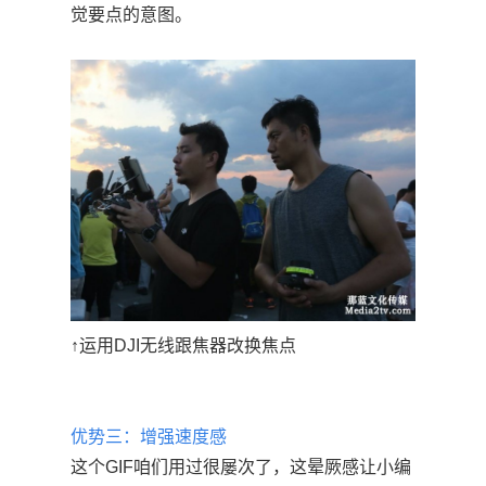
觉要点的意图。
↑运用DJI无线跟焦器改换焦点
优势三：增强速度感
这个GIF咱们用过很屡次了，这晕厥感让小编