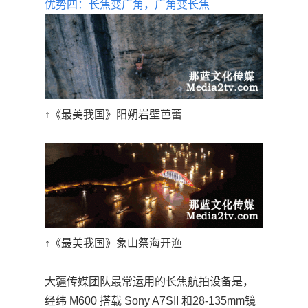
优势四：长焦变广角，广角变长焦
↑《最美我国》阳朔岩壁芭蕾
↑《最美我国》象山祭海开渔
大疆传媒团队最常运用的长焦航拍设备是，
经纬 M600 搭载 Sony A7SII 和28-135mm镜