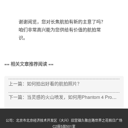
谢谢阅览，您对长焦航拍有新的主意了吗？
咱们非常高兴能为您供给有价值的航拍常
识。
== 相关文章推荐阅读 ==
上一篇：如何拍出好看的航拍照片？
下一篇：当灵感的火山喷发，如何用Phantom 4 Pro留住瞬间？
公司：北京市北京经济技术开发区（大兴）旧宫镇久敬庄路世界之花假日广场
C2座5层501室