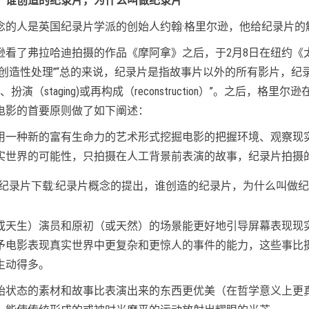
，谁创造的纪录片，为什么叫做纪录片
念的人是英国纪录片学派的创始人约翰·格里尔逊，他给纪录片的
里尔逊看了弗拉哈迪拍摄的作品《摩阿拿》之后，于2月8日在纽约
的创造性处理”“总的来说，纪录片是指故事片以外的所有影片，
n）、扮演（staging)或再构成（reconstruction）”。
电影的首要原则做了如下阐述：
一种新的富有生命力的艺术形式挖掘电影的把握环境、观察现实和选择
实世界的可能性，只拍摄在人工背景前表演的故事，纪录片拍摄
或天生）演员和原初（或天然）的场景能更好地引导屏幕表现现
予电影表现真实世界中更复杂和更惊人的事件的能力，这些事比
生动得多。
始状态的素材和故事比表演出来的东西更优美（在哲学意义上更