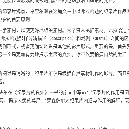
，能使传统形成的或被时光磨平的运动放射出耀眼的光芒。
的纪录片观点，格里尔逊在这篇文章中以弗拉哈迪的纪录片作品
电影的首要原则：
一手素材，以便更好地组织素材。为了深入挖掘素材，弗拉哈迪
弗拉哈迪那样分清描述（description）和戏剧（drama
戏剧形式，或者更确切地说是其他的影片形式。重要的是，首先
个是更加有力地提示主题的真实。你不仅要拍摄自然的生活（the na
的阐述是清晰的，纪录片不仅是根据自然素材制作的影片，而且
活。
森萨尔在《纪录片的良知》一书的序言中写道：“纪录片的作用是
展现、揭示人类的尊严。”罗森萨尔对纪录片内涵与作用的解释，