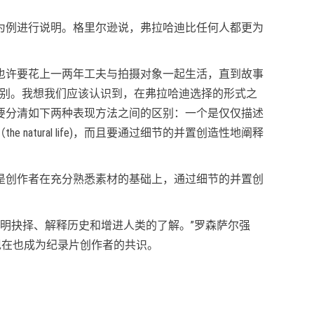
为例进行说明。格里尔逊说，弗拉哈迪比任何人都更为
也许要花上一两年工夫与拍摄对象一起生活，直到故事
）之间的区别。我想我们应该认识到，在弗拉哈迪选择的形式之
要分清如下两种表现方法之间的区别：一个是仅仅描述
tural life)，而且要通过细节的并置创造性地阐释
是创作者在充分熟悉素材的基础上，通过细节的并置创
阐明抉择、解释历史和增进人类的了解。”罗森萨尔强
现在也成为纪录片创作者的共识。