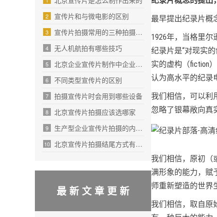
北京宣传片是怎么制作出来的
纪录片概念的提出
1
宣传片和与微电影的区别
2
最早提出纪录片概
宣传片拍摄常用的三种拍摄方式
3
1926年，当格
无人机航拍有哪些技巧
4
纪录片是“对现实
北京企业宣传片制作中企业文化输出的4要素
实的虚构（fictio
5
认为高水平的纪录
不同类型宣传片的区别
6
拍摄宣传片时会用到哪些设备
我们相信，可以利用
7
忽略了银幕敞向真
北京宣传片拍摄应该选哪家
8
生产型企业宣传片拍摄的内容从哪里入手
9
北京宣传片拍摄结尾方式有哪些呢
10
我们相信，原初（
满形象的能力，赋
师重新塑造的世界
最 新 文 章 更 新
我们相信，取自原