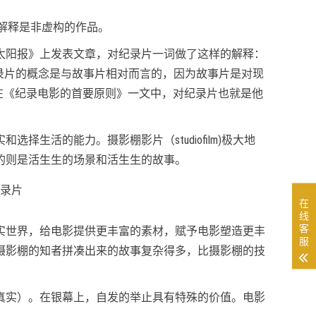
解释是非虚构的作品。
《太阳报》上发表文章，对纪录片一词做了这样的解释：
纪录片的概念是与故事片相对而言的，因为故事片是对现
之后，格里尔逊在《纪录电影的首要原则》一文中，对纪录片也就是他
生活的能力。摄影棚影片（studiofilm)极大地
的则是活生生的场景和活生生的故事。
在
线
客
实世界，给电影提供更丰富的素材，赋予电影塑造更丰
服
摄影棚的知者拼凑出来的故事复杂得多，
比摄影棚的技
真实）。在银幕上，自发的举止具有特殊的价值。电影