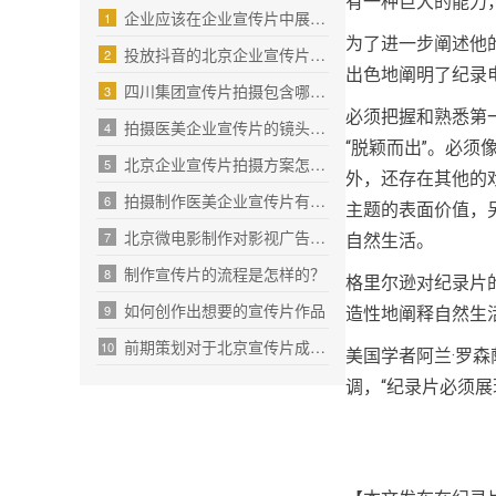
有一种巨大的能力
企业应该在企业宣传片中展示什么内容？
1
为了进一步阐述他
投放抖音的北京企业宣传片该怎么拍？
2
出色地阐明了纪录
四川集团宣传片拍摄包含哪些要素？
3
必须把握和熟悉第
拍摄医美企业宣传片的镜头组接技巧
4
“脱颖而出”。必须像
北京企业宣传片拍摄方案怎么做？
5
外，还存在其他的
拍摄制作医美企业宣传片有哪些要点？
6
主题的表面价值，另一
北京微电影制作对影视广告的影响_北京广告制作公司
7
自然生活。
制作宣传片的流程是怎样的？
8
格里尔逊对纪录片
如何创作出想要的宣传片作品
9
造性地阐释自然生
前期策划对于北京宣传片成片影响有多大？
10
美国学者阿兰·罗
调，“纪录片必须